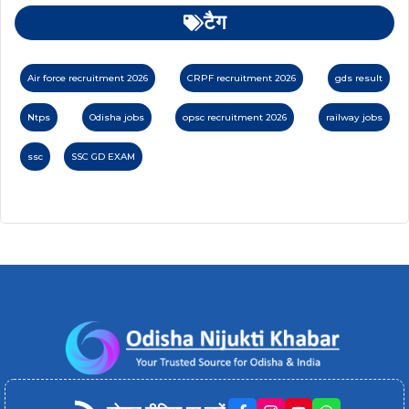
टैग
Air force recruitment 2026
CRPF recruitment 2026
gds result
Ntps
Odisha jobs
opsc recruitment 2026
railway jobs
ssc
SSC GD EXAM