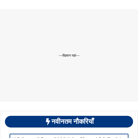
---विज्ञापन यहां---
नवीनतम नौकरियाँ