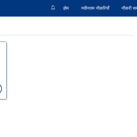
होम
नवीनतम नौकरियाँ
नौकरी स