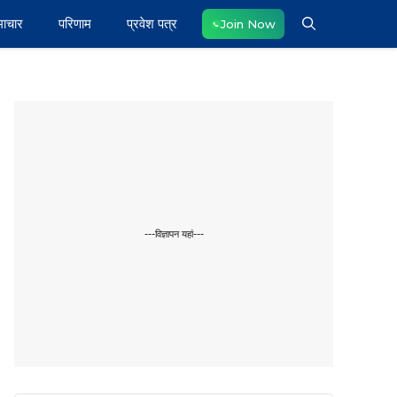
माचार
परिणाम
प्रवेश पत्र
Join Now
---विज्ञापन यहां---