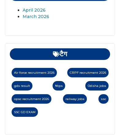
April 2026
March 2026
टैग
Air force recruitment 2026
CRPF recruitment 2026
gds result
Ntps
Odisha jobs
opsc recruitment 2026
railway jobs
ssc
SSC GD EXAM