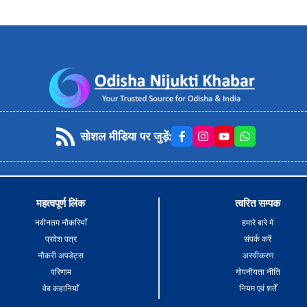
सोशल मीडिया पर जुड़ें
:
महत्वपूर्ण लिंक
त्वरित सम्पक
नवीनतम नौकरियाँ
हमारे बारे में
प्रवेश पत्र
संपर्क करें
नौकरी अपडेट्स
अस्वीकरण
परिणाम
गोपनीयता नीति
वेब कहानियाँ
नियम एवं शर्तें