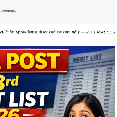
--विज्ञापन यहां--
26
के लिए apply किया है, तो अब सबसे बड़ा सवाल यही है —
India Post GDS