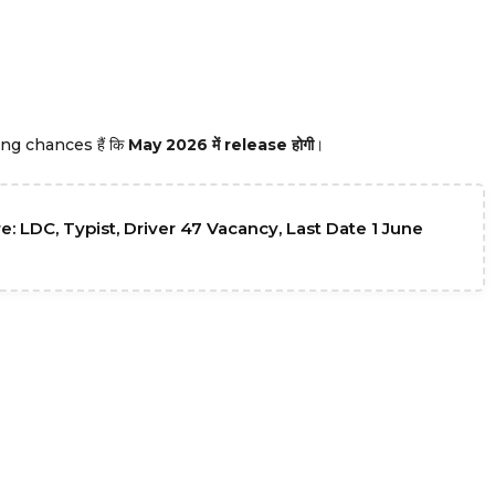
rong chances हैं कि
May 2026 में release होगी
।
 LDC, Typist, Driver 47 Vacancy, Last Date 1 June