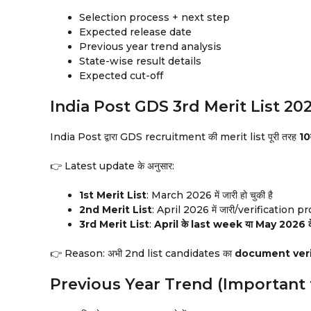
Selection process + next step
Expected release date
Previous year trend analysis
State-wise result details
Expected cut-off
India Post GDS 3rd Merit List 20
India Post द्वारा GDS recruitment की merit list पूरी तरह
10
👉 Latest update के अनुसार:
1st Merit List
: March 2026 में जारी हो चुकी है
2nd Merit List
: April 2026 में जारी/verification pro
3rd Merit List
:
April के last week या May 2026 क
👉 Reason: अभी 2nd list candidates का
document verifi
Previous Year Trend (Important 