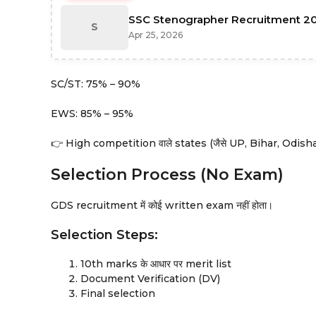
SSC Stenographer Recruitment 20
S
Apr 25, 2026
SC/ST: 75% – 90%
EWS: 85% – 95%
👉 High competition वाले states (जैसे UP, Bihar, Odisha) म
Selection Process (No Exam)
GDS recruitment में कोई written exam नहीं होता।
Selection Steps:
10th marks के आधार पर merit list
Document Verification (DV)
Final selection