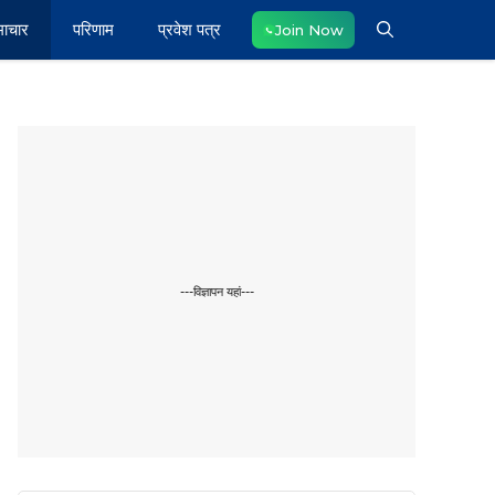
माचार
परिणाम
प्रवेश पत्र
Join Now
---विज्ञापन यहां---