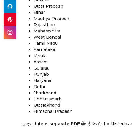
Uttar Pradesh
Bihar
Madhya Pradesh
Rajasthan
Maharashtra
West Bengal
Tamil Nadu
Karnataka
Kerala
Assam
Gujarat
Punjab
Haryana
Delhi
Jharkhand
Chhattisgarh
Uttarakhand
Himachal Pradesh
👉 हर state का
separate PDF
होता है जिसमें shortlisted 