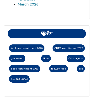
March 2026
टैग
Air force recruitment 2026
CRPF recruitment 2026
gds result
Ntps
Odisha jobs
opsc recruitment 2026
railway jobs
ssc
SSC GD EXAM