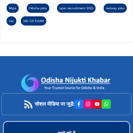
Ntps
Odisha jobs
opsc recruitment 2026
railway jobs
ssc
SSC GD EXAM
सोशल मीडिया पर जुड़ें
: