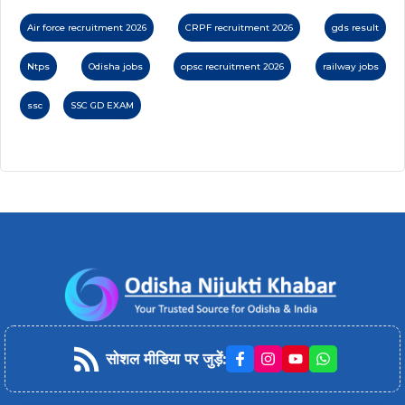
Air force recruitment 2026
CRPF recruitment 2026
gds result
Ntps
Odisha jobs
opsc recruitment 2026
railway jobs
ssc
SSC GD EXAM
सोशल मीडिया पर जुड़ें
: