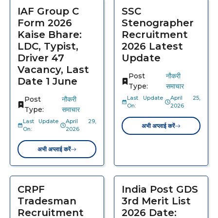
IAF Group C
SSC
Form 2026
Stenographer
Kaise Bhare:
Recruitment
LDC, Typist,
2026 Latest
Driver 47
Update
Vacancy, Last
Post
नौकरी
Date 1 June
Type:
समाचार
Last Update
April 25,
Post
नौकरी
On:
2026
Type:
समाचार
Last Update
April 29,
अभी अप्लाई करें
On:
2026
अभी अप्लाई करें
CRPF
India Post GDS
Tradesman
3rd Merit List
Recruitment
2026 Date: