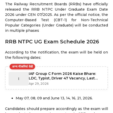
The Railway Recruitment Boards (RRBs) have officially
released the RRB NTPC Under Graduate Exam Date
2026 under CEN 07/2025. As per the official notice, the
Computer-Based Test (CBT-1) for Non-Technical
Popular Categories (Under Graduate) will be conducted
in multiple phases
RRB NTPC UG Exam Schedule 2026
According to the notification, the exam will be held on
the following dates:
अन्य नौकरियां देखें
IAF Group C Form 2026 Kaise Bhare:
LDC, Typist, Driver 47 Vacancy, Last
I
Date 1 June
Apr 29, 2026
May 07, 08, 09 and June 13, 14, 16, 21, 2026.
Candidates should prepare accordingly as the exam will