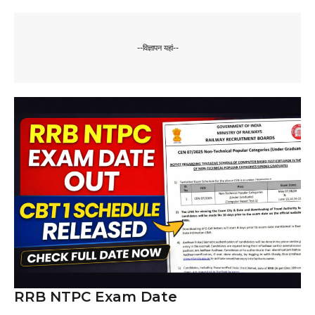
--विज्ञापन यहां--
RRB NTPC Exam Date