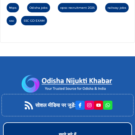
Ntps
Odisha jobs
opsc recruitment 2026
railway jobs
ssc
SSC GD EXAM
सोशल मीडिया पर जुड़ें
:
हमारे बारे में