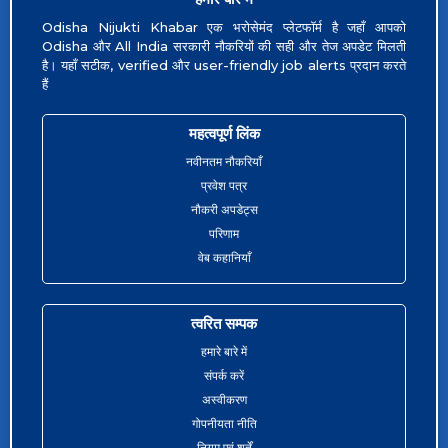
Odisha Nijukti Khabar एक भरोसेमंद प्लेटफॉर्म है जहाँ आपको
Odisha और All India सरकारी नौकरियों की सही और तेज अपडेट मिलती
है। यहाँ सटीक, verified और user-friendly job alerts प्रदान करते
हैं
महत्वपूर्ण लिंक
नवीनतम नौकरियाँ
प्रवेश पत्र
नौकरी अपडेट्स
परिणाम
वेब कहानियाँ
त्वरित सम्पक
हमारे बारे में
संपर्क करें
अस्वीकरण
गोपनीयता नीति
नियम एवं शर्तें