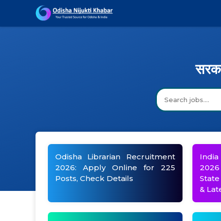
Skip
to
content
सरका
Search
Odisha Librarian Recruitment
India
2026: Apply Online for 225
2026 
Posts, Check Details
State
& Lat