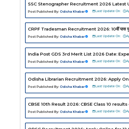
SSC Stenographer Recruitment 2026 Latest 
Last Update On:
A
Post Published By:
Odisha Khabar
CRPF Tradesman Recruitment 2026: 10वीं पास युवाओं के ल
Last Update On:
A
Post Published By:
Odisha Khabar
India Post GDS 3rd Merit List 2026 Date: Exp
Last Update On:
A
Post Published By:
Odisha Khabar
Odisha Librarian Recruitment 2026: Apply Onl
Last Update On:
A
Post Published By:
Odisha Khabar
CBSE 10th Result 2026: CBSE Class 10 results ou
Last Update On:
A
Post Published By:
Odisha Khabar