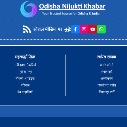
सोशल मीडिया पर जुड़ें
:
महत्वपूर्ण लिंक
त्वरित सम्पक
नवीनतम नौकरियाँ
हमारे बारे में
प्रवेश पत्र
संपर्क करें
नौकरी अपडेट्स
अस्वीकरण
परिणाम
गोपनीयता नीति
वेब कहानियाँ
नियम एवं शर्तें