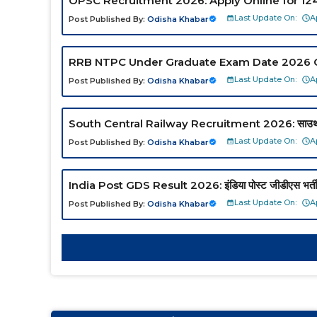
OPSC Recruitment 2026: Apply Online for 12
Last Update On:
A
Post Published By:
Odisha Khabar
RRB NTPC Under Graduate Exam Date 2026 O
Last Update On:
A
Post Published By:
Odisha Khabar
South Central Railway Recruitment 2026: साउथ सेंट्रल र
Last Update On:
A
Post Published By:
Odisha Khabar
India Post GDS Result 2026: इंडिया पोस्ट जीडीएस भर्ती 2
Last Update On:
A
Post Published By:
Odisha Khabar