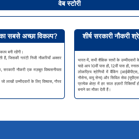
वेब स्टोरी
र का सबसे अच्छा विकल्प?
शीर्ष सरकारी नौकरी श्
ल्प बनी रहेंगी।
रती हैं, जिसकी गारंटी निजी नौकरियाँ अक्सर
भारत में, सभी शैक्षिक स्तरों के उम्मीदवार
चाहे आप 10वीं पास हों, 12वीं पास हों, स्
, सरकारी नौकरी एक मज़बूत विश्वसनीयता
लोकप्रिय श्रेणियों में बैंकिंग (आईबीप
नौसेना, वायु सेना) और सिविल सेवा (यूपीएस
 जो लाखों उम्मीदवारों के लिए विश्वास, गौरव
प्रत्येक क्षेत्र में हर साल हज़ारों रिक्तिय
बनाने का मौका देती हैं।