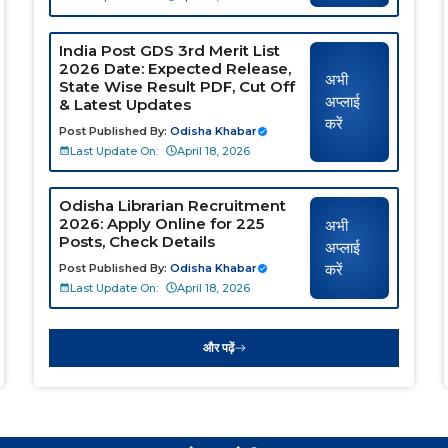
India Post GDS 3rd Merit List
2026 Date: Expected Release,
अभी
State Wise Result PDF, Cut Off
अप्लाई
& Latest Updates
करें
Post Published By:
Odisha Khabar
Last Update On:
April 18, 2026
Odisha Librarian Recruitment
2026: Apply Online for 225
अभी
Posts, Check Details
अप्लाई
करें
Post Published By:
Odisha Khabar
Last Update On:
April 18, 2026
और पढ़ें